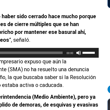
ió haber sido cerrado hace mucho porque
es de cierre múltiples que se han
pricho por mantener ese basural ahí,
neos
”, señaló.
U
00:00
t
 empresario expuso que aún la
i
l
te (SMA) no ha resuelto una denuncia
i
o, la que buscaba saber si la Resolución
z
 estaba activa o caducada.
a
l
perintendencia (Medio Ambiente), pero ya
a
s
plido de demoras, de esquivas y evasivas
t