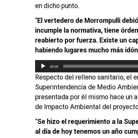
en dicho punto.
“
El vertedero de Morrompulli deb
incumple la normativa, tiene órden
reabierto por fuerza. Existe un ca
habiendo lugares mucho más idó
R
00:00
e
Respecto del relleno sanitario, el
p
r
Superintendencia de Medio Ambien
o
presentada por él mismo hace un añ
d
de Impacto Ambiental del proyecto
u
c
“
Se hizo el requerimiento a la Su
t
o
al día de hoy tenemos un año cum
r