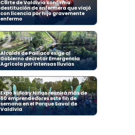
Corte de Valdivia confirma
destitución de enfermera que viajó
con licencia por hijo gravemente
enfermo
2
Alcalde de Paillaco exige al
Gobierno decretar Emergencia
Agrícola por intensas lluvias
3
Expo Niños y Niñas reunirá más de
60 emprendedores este fin de
semana en el Parque Saval de
Valdivia