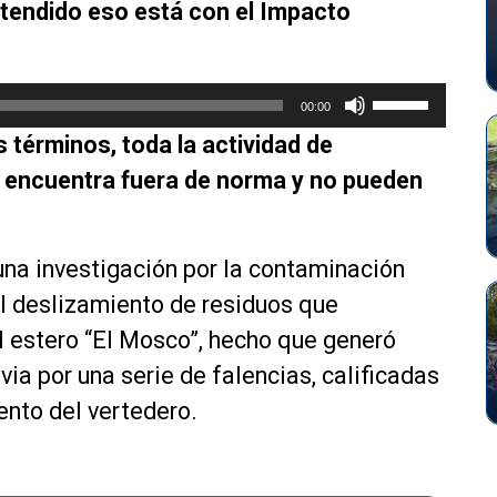
ntendido eso está con el Impacto
e
c
l
U
a
00:00
t
s
 términos, toda la actividad de
i
d
l
se encuentra fuera de norma y no pueden
e
i
f
z
l
a
e
na investigación por la contaminación
l
c
el deslizamiento de residuos que
a
h
s
l estero “El Mosco”, hecho que generó
a
t
a
ia por una serie de falencias, calificadas
e
r
ento del vertedero.
c
r
l
i
a
b
s