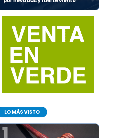
por nevadas y fuerte viento
LO MÁS VISTO
1