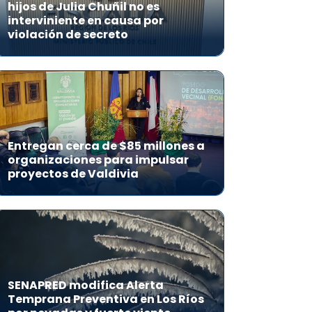
hijos de Julia Chuñil no es
interviniente en causa por
violación de secreto
Entregan cerca de $85 millones a
organizaciones para impulsar
proyectos de Valdivia
SENAPRED modifica Alerta
Temprana Preventiva en Los Ríos