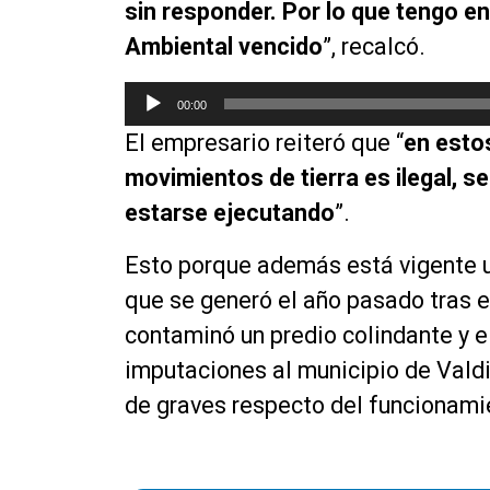
sin responder. Por lo que tengo e
d
Ambiental vencido
”, recalcó.
e
a
R
u
00:00
e
d
El empresario reiteró que “
en estos
p
i
r
movimientos de tierra es ilegal, 
o
o
estarse ejecutando
”.
d
u
Esto porque además está vigente u
c
que se generó el año pasado tras 
t
o
contaminó un predio colindante y e
r
imputaciones al municipio de Valdiv
d
de graves respecto del funcionami
e
a
u
d