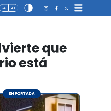
-A
A+
vierte que
rio está
EN PORTADA