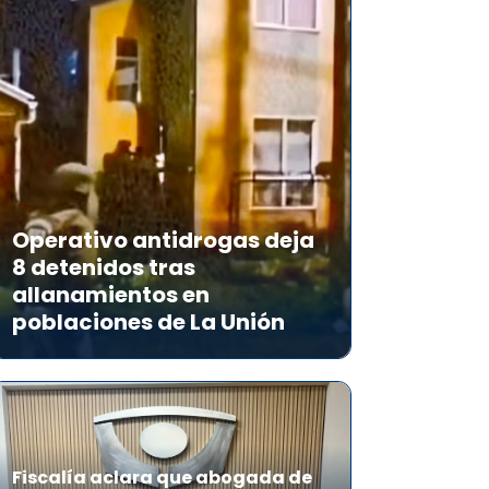
Operativo antidrogas deja
8 detenidos tras
allanamientos en
poblaciones de La Unión
Fiscalía aclara que abogada de