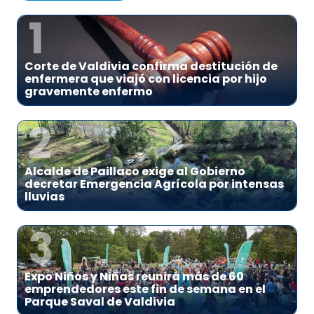
1
Corte de Valdivia confirma destitución de
enfermera que viajó con licencia por hijo
gravemente enfermo
2
Alcalde de Paillaco exige al Gobierno
decretar Emergencia Agrícola por intensas
lluvias
3
Expo Niños y Niñas reunirá más de 60
emprendedores este fin de semana en el
Parque Saval de Valdivia