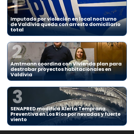
1
Imputado por violación en local nocturno
de Valdivia queda con arresto domiciliario
total
2
Amtmann coordina con Vivienda plan para
destrabar proyectos habitacionales en
Valdivia
3
SENAPRED modifica Alerta Temprana
Preventiva en Los Ríos por nevadas y fuerte
viento