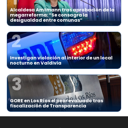
Alcaldesa Amtmann tras aprobación de la
megarreforma: “Se consagra la
desigualdad entre comunas”
2
Investigan violación al interior de un local
nocturno en Valdivia
3
GORE en Los Ríos el peor evaluado tras
fiscalización de Transparencia