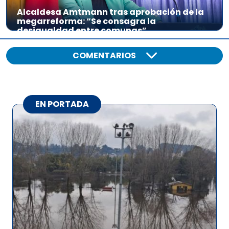
Alcaldesa Amtmann tras aprobación de la
megarreforma: “Se consagra la
desigualdad entre comunas”
COMENTARIOS
EN PORTADA