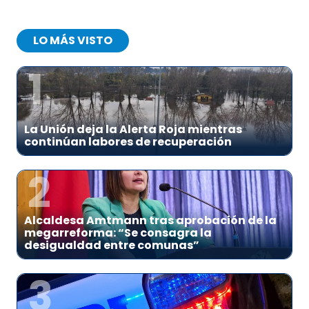
LO MÁS VISTO
1
La Unión deja la Alerta Roja mientras
continúan labores de recuperación
2
Alcaldesa Amtmann tras aprobación de la
megarreforma: “Se consagra la
desigualdad entre comunas”
3