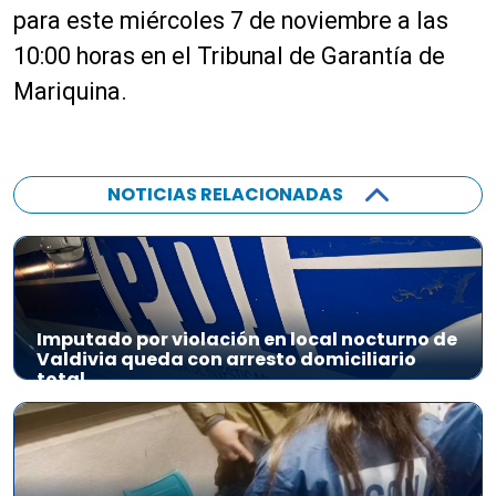
r
para este miércoles 7 de noviembre a las
o
10:00 horas en el Tribunal de Garantía de
d
Mariquina.
u
c
t
o
NOTICIAS RELACIONADAS
r
d
e
a
u
d
Imputado por violación en local nocturno de
Valdivia queda con arresto domiciliario
i
total
o