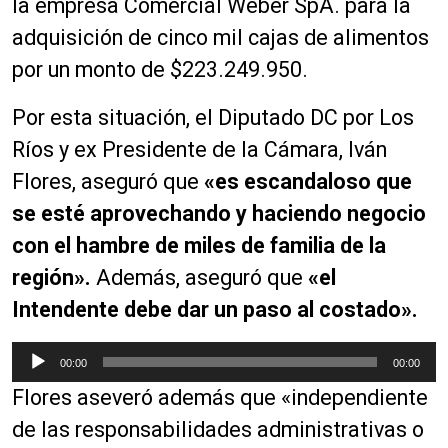
la empresa Comercial Weber SpA. para la
adquisición de cinco mil cajas de alimentos
por un monto de $223.249.950.
Por esta situación, el Diputado DC por Los
Ríos y ex Presidente de la Cámara, Iván
Flores, aseguró que
«es escandaloso que
se esté aprovechando y haciendo negocio
con el hambre de miles de familia de la
región».
Además, aseguró que
«el
Intendente debe dar un paso al costado».
R
00:00
00:00
e
Flores aseveró además que «independiente
p
r
de las responsabilidades administrativas o