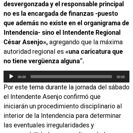
desvergonzada y el responsable principal
no es la encargada de finanzas -puesto
que además no existe en el organigrama de
Intendencia- sino el Intendente Regional
César Asenjo»,
agregando que la máxima
autoridad regional es
«una caricatura que
no tiene vergüenza alguna”.
R
00:00
00:00
e
Por este tema durante la jornada del sábado
p
r
el Intendente Asenjo confirmó que
o
iniciarán un procedimiento disciplinario al
d
interior de la Intendencia para determinar
u
c
las eventuales irregularidades y
t