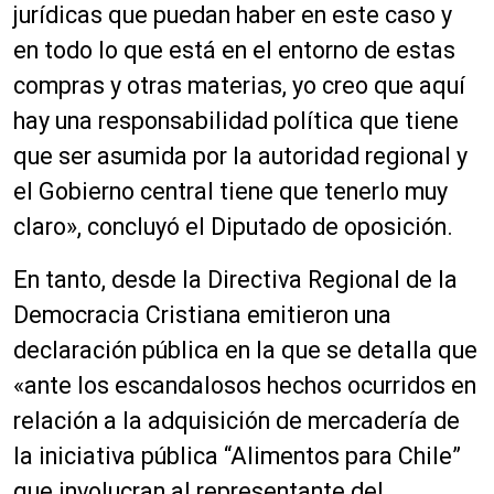
o
jurídicas que puedan haber en este caso y
d
en todo lo que está en el entorno de estas
u
c
compras y otras materias, yo creo que aquí
t
hay una responsabilidad política que tiene
o
que ser asumida por la autoridad regional y
r
d
el Gobierno central tiene que tenerlo muy
e
claro», concluyó el Diputado de oposición.
a
u
En tanto, desde la Directiva Regional de la
d
Democracia Cristiana emitieron una
i
o
declaración pública en la que se detalla que
«ante los escandalosos hechos ocurridos en
relación a la adquisición de mercadería de
la iniciativa pública “Alimentos para Chile”
que involucran al representante del