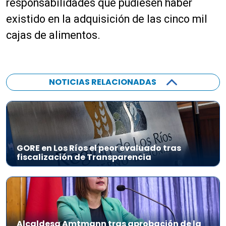
responsabilidades que pudiesen haber
o
existido en la adquisición de las cinco mil
r
d
cajas de alimentos.
e
a
u
d
NOTICIAS RELACIONADAS
i
o
GORE en Los Ríos el peor evaluado tras
fiscalización de Transparencia
Alcaldesa Amtmann tras aprobación de la