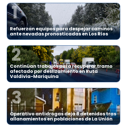
1
Refuerzan equipos para despejar caminos
ante nevadas pronosticadas en Los Ríos
2
Continúan trabajos para recuperar tramo
afectado por deslizamiento en Ruta
Valdivia-Mariquina
3
Operativo antidrogas deja 8 detenidos tras
allanamientos en poblaciones de La Unión