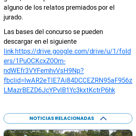
alguno de los relatos premiados por el
jurado.
Las bases del concurso se pueden
descargar en el siguiente
link https://drive.google.com/drive/u/1/fold
ers/1PuOCKcxZ0Om-
ndWEfr3VYFemhvVsH9Np?
fbclid=IwAR2eTlE7Ai84DCCEZRN95aF956z
LMazrBEZD6JcYPvlB1Yc3kxtKctrP6hk
NOTICIAS RELACIONADAS