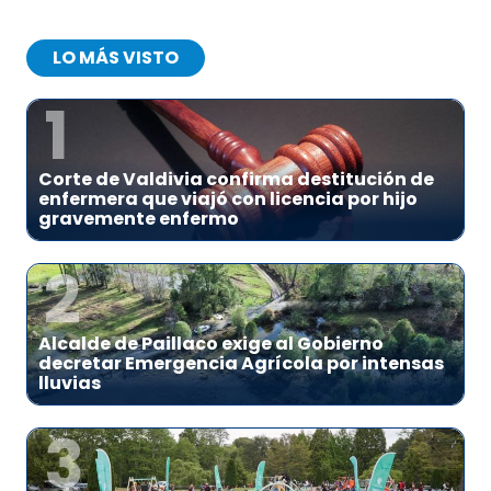
LO MÁS VISTO
1
Corte de Valdivia confirma destitución de
enfermera que viajó con licencia por hijo
gravemente enfermo
2
Alcalde de Paillaco exige al Gobierno
decretar Emergencia Agrícola por intensas
lluvias
3