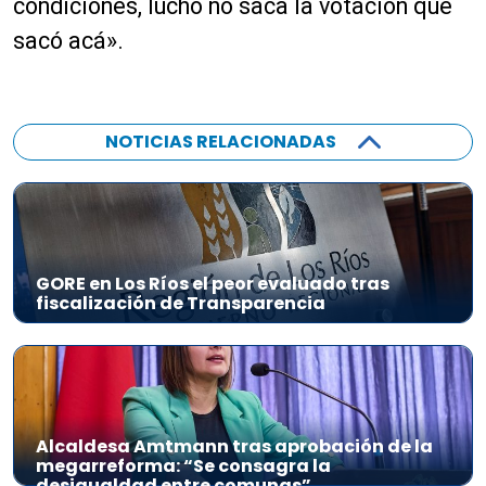
condiciones, lucho no saca la votación que
d
sacó acá».
u
c
t
o
NOTICIAS RELACIONADAS
r
d
e
a
u
d
GORE en Los Ríos el peor evaluado tras
fiscalización de Transparencia
i
o
Alcaldesa Amtmann tras aprobación de la
megarreforma: “Se consagra la
desigualdad entre comunas”