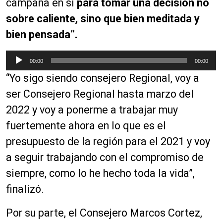
campaña en sí
para tomar una decisión no
sobre caliente, sino que bien meditada y
bien pensada”.
R
00:00
00:00
e
“Yo sigo siendo consejero Regional, voy a
p
r
ser Consejero Regional hasta marzo del
o
2022 y voy a ponerme a trabajar muy
d
fuertemente ahora en lo que es el
u
c
presupuesto de la región para el 2021 y voy
t
a seguir trabajando con el compromiso de
o
siempre, como lo he hecho toda la vida”,
r
d
finalizó.
e
a
Por su parte, el Consejero Marcos Cortez,