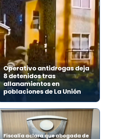
Operativo antidrogas deja
8 detenidos tras
allanamientos en
poblaciones de La Unión
Fiscalía aclara que abogada de