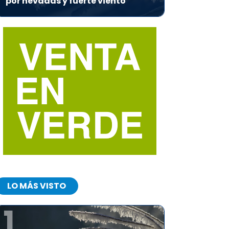
por nevadas y fuerte viento
LO MÁS VISTO
1