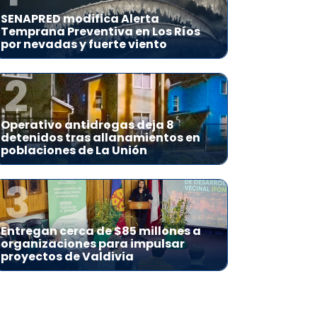
SENAPRED modifica Alerta
Temprana Preventiva en Los Ríos
por nevadas y fuerte viento
2
Operativo antidrogas deja 8
detenidos tras allanamientos en
poblaciones de La Unión
3
Entregan cerca de $85 millones a
organizaciones para impulsar
proyectos de Valdivia