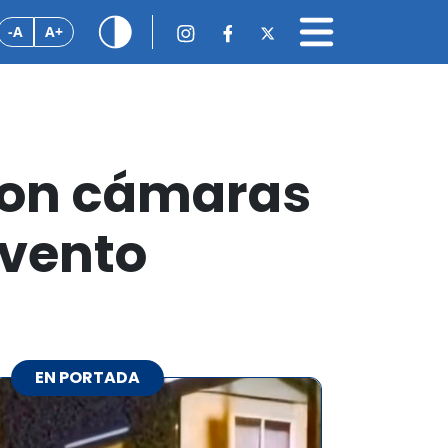
-A
A+
 Con cámaras
evento
EN PORTADA