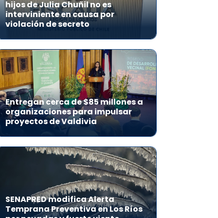
hijos de Julia Chuñil no es
interviniente en causa por
violación de secreto
Entregan cerca de $85 millones a
organizaciones para impulsar
proyectos de Valdivia
SENAPRED modifica Alerta
Temprana Preventiva en Los Ríos