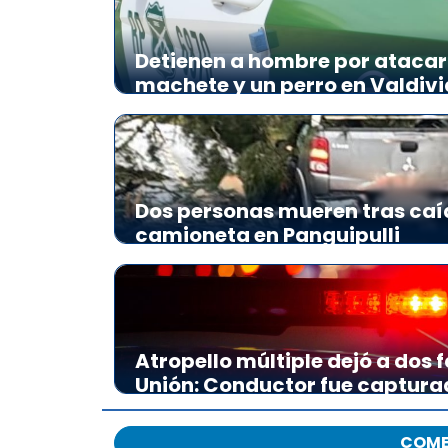
Detienen a hombre por atacar 
machete y un perro en Valdivi
Dos personas mueren tras caí
camioneta en Panguipulli
Atropello múltiple dejó a dos f
Unión: Conductor fue captura
COME