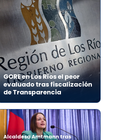
GORE en Los Ríos el peor
evaluado tras fiscalización
de Transparencia
Alcaldesa Amtmann tras