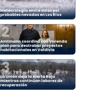
Meteorología emite aviso por
probables nevadas en Los Ríos
2
Amtmann coordina con Vivienda
plan para destrabar proyectos
habitacionales en Valdivia
3
La Unión deja la Alerta Roja
mientras continúan labores de
recuperación