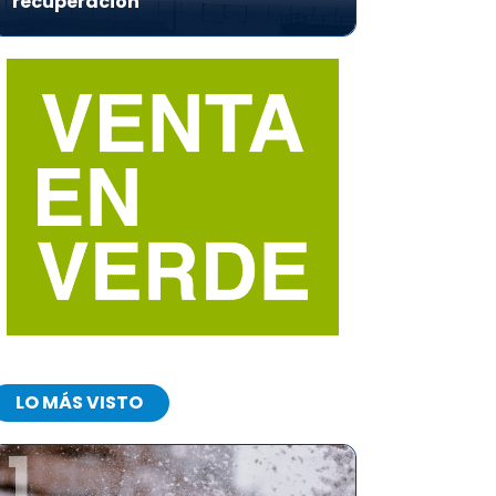
recuperación
LO MÁS VISTO
1