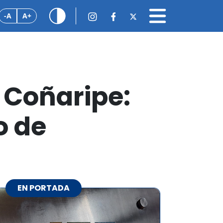
-A
A+
 Coñaripe:
o de
EN PORTADA