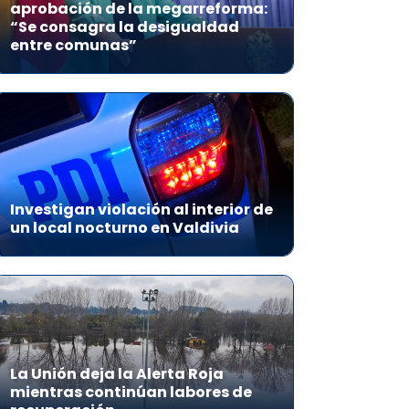
aprobación de la megarreforma:
“Se consagra la desigualdad
entre comunas”
Investigan violación al interior de
un local nocturno en Valdivia
La Unión deja la Alerta Roja
mientras continúan labores de