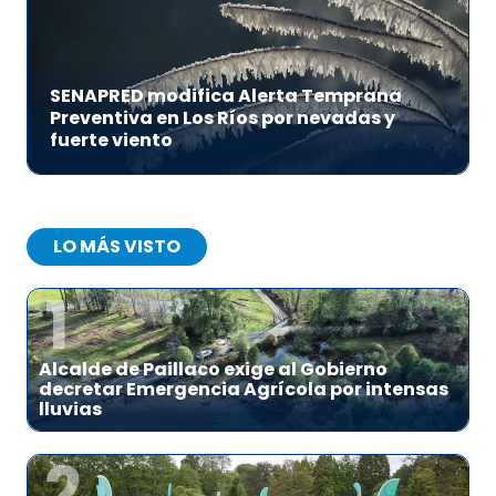
SENAPRED modifica Alerta Temprana
Preventiva en Los Ríos por nevadas y
fuerte viento
LO MÁS VISTO
1
Alcalde de Paillaco exige al Gobierno
decretar Emergencia Agrícola por intensas
lluvias
2