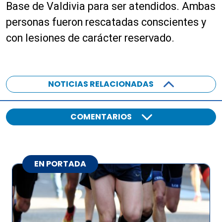
Base de Valdivia para ser atendidos. Ambas
d
u
i
c
personas fueron rescatadas conscientes y
o
t
con lesiones de carácter reservado.
o
r
d
e
NOTICIAS RELACIONADAS
a
u
d
COMENTARIOS
i
o
EN PORTADA