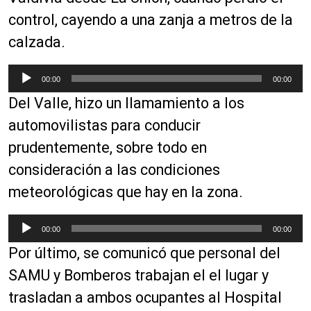
control, cayendo a una zanja a metros de la
calzada.
R
00:00
00:00
e
Del Valle, hizo un llamamiento a los
p
r
automovilistas para conducir
o
prudentemente, sobre todo en
d
consideración a las condiciones
u
c
meteorológicas que hay en la zona.
t
o
R
00:00
00:00
r
e
Por último, se comunicó que personal del
d
p
e
r
SAMU y Bomberos trabajan el el lugar y
a
o
trasladan a ambos ocupantes al Hospital
u
d