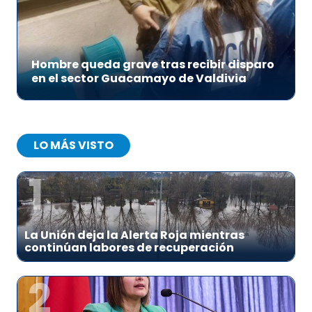
Hombre queda grave tras recibir disparo
en el sector Guacamayo de Valdivia
LO MÁS VISTO
1
La Unión deja la Alerta Roja mientras
continúan labores de recuperación
2