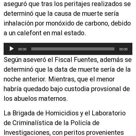
o
aseguró que tras los peritajes realizados se
r
determinó que la causa de muerte sería
d
inhalación por monóxido de carbono, debido
e
a
a un calefont en mal estado.
u
d
R
00:00
00:00
i
e
Según aseveró el Fiscal Fuentes, además se
o
p
r
determinó que la data de muerte sería de la
o
noche anterior. Mientras, que el menor
d
habría quedado bajo custodia provsional de
u
c
los abuelos maternos.
t
o
La Brigada de Homicidios y el Laboratorio
r
de Criminalística de la Policía de
d
Investigaciones, con peritos provenientes
e