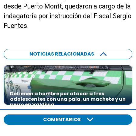
a
desde Puerto Montt, quedaron a cargo de la
u
indagatoria por instrucción del Fiscal Sergio
d
Fuentes.
i
o
NOTICIAS RELACIONADAS
Detienen a hombre por atacar a tres
adolescentes con una pala, un machete y un
perro en Valdivia
COMENTARIOS