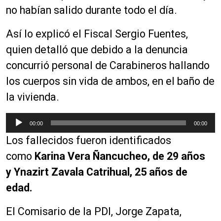
no habían salido durante todo el día.
Así lo explicó el Fiscal Sergio Fuentes,
quien detalló que debido a la denuncia
concurrió personal de Carabineros hallando
los cuerpos sin vida de ambos, en el baño de
la vivienda.
R
00:00
00:00
e
Los fallecidos fueron identificados
p
r
como
Karina Vera Ñancucheo, de 29 años
o
y Ynazirt Zavala Catrihual, 25 años de
d
edad.
u
c
El Comisario de la PDI, Jorge Zapata,
t