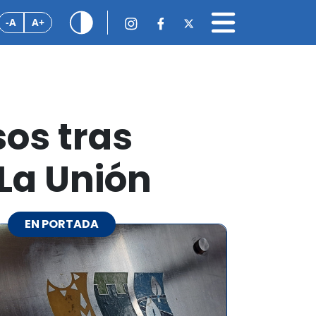
-A
A+
os tras
 La Unión
EN PORTADA