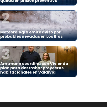
queda en prisión preventiva
2
Meteorología emite aviso por
probables nevadas en Los Ríos
3
Amtmann coordina con Vivienda
plan para destrabar proyectos
habitacionales en Valdivia