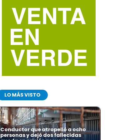
LO MÁS VISTO
1
Conductor que atropelló a ocho
personas y dejó dos fallecidas