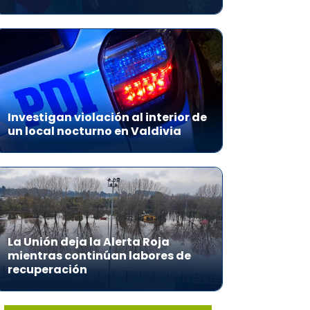
Investigan violación al interior de
un local nocturno en Valdivia
La Unión deja la Alerta Roja
mientras continúan labores de
recuperación