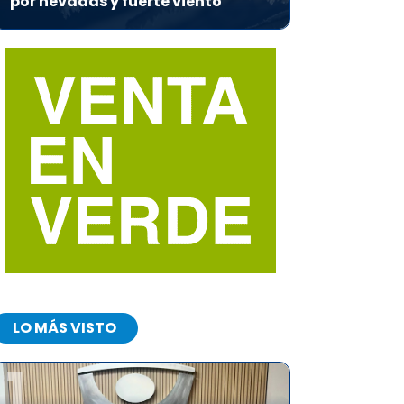
por nevadas y fuerte viento
LO MÁS VISTO
1