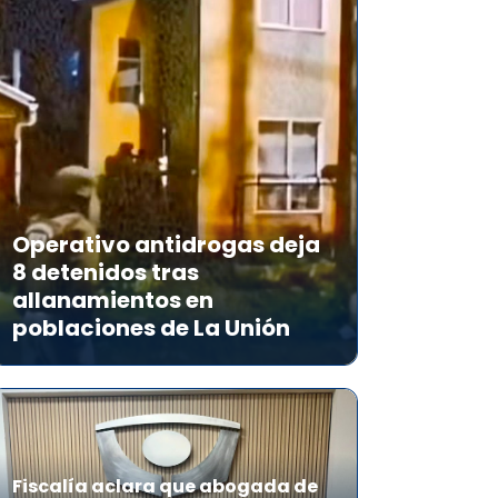
Operativo antidrogas deja
8 detenidos tras
allanamientos en
poblaciones de La Unión
Fiscalía aclara que abogada de