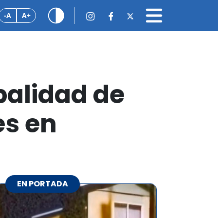
-A
A+
palidad de
es en
EN PORTADA