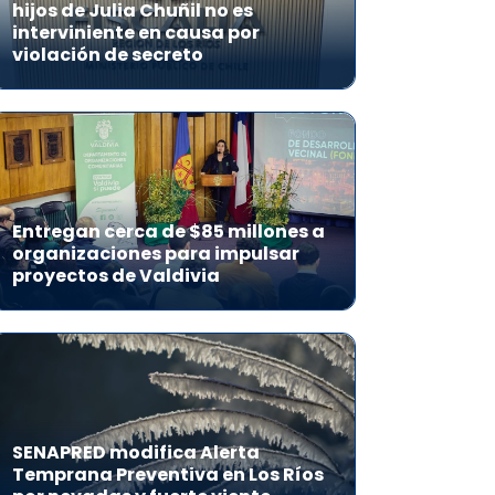
hijos de Julia Chuñil no es
interviniente en causa por
violación de secreto
Entregan cerca de $85 millones a
organizaciones para impulsar
proyectos de Valdivia
SENAPRED modifica Alerta
Temprana Preventiva en Los Ríos