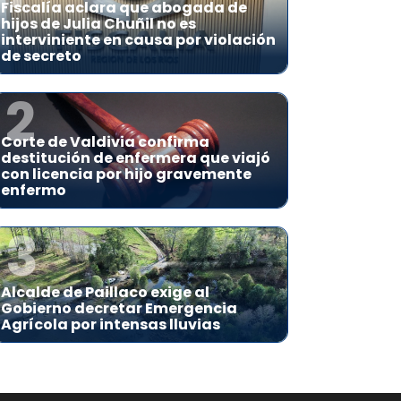
Fiscalía aclara que abogada de
hijos de Julia Chuñil no es
interviniente en causa por violación
de secreto
2
Corte de Valdivia confirma
destitución de enfermera que viajó
con licencia por hijo gravemente
enfermo
3
Alcalde de Paillaco exige al
Gobierno decretar Emergencia
Agrícola por intensas lluvias