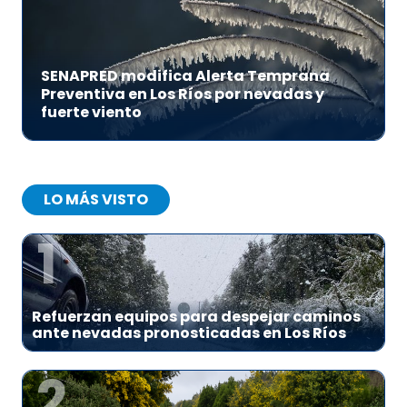
SENAPRED modifica Alerta Temprana
Preventiva en Los Ríos por nevadas y
fuerte viento
LO MÁS VISTO
1
Refuerzan equipos para despejar caminos
ante nevadas pronosticadas en Los Ríos
2