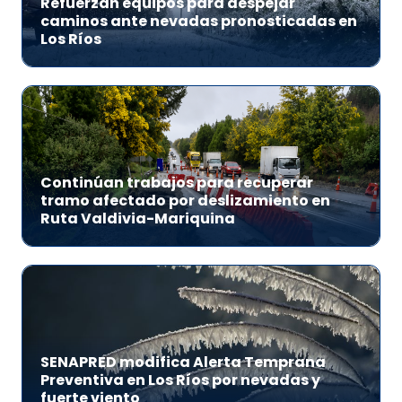
Refuerzan equipos para despejar
caminos ante nevadas pronosticadas en
Los Ríos
Continúan trabajos para recuperar
tramo afectado por deslizamiento en
Ruta Valdivia-Mariquina
SENAPRED modifica Alerta Temprana
Preventiva en Los Ríos por nevadas y
fuerte viento