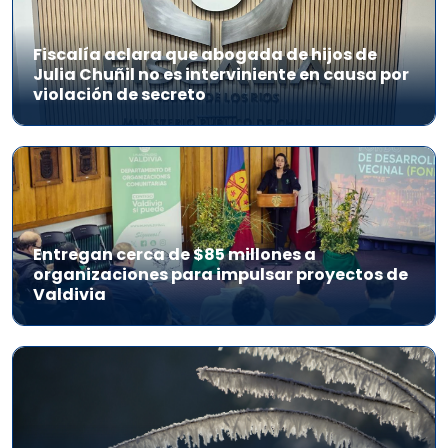
Fiscalía aclara que abogada de hijos de
Julia Chuñil no es interviniente en causa por
violación de secreto
Entregan cerca de $85 millones a
organizaciones para impulsar proyectos de
Valdivia