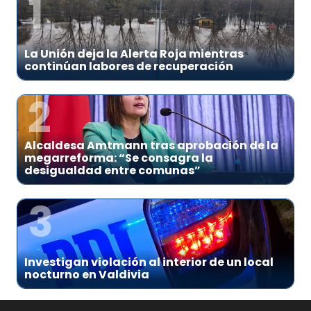
1
La Unión deja la Alerta Roja mientras
continúan labores de recuperación
2
Alcaldesa Amtmann tras aprobación de la
megarreforma: “Se consagra la
desigualdad entre comunas”
3
Investigan violación al interior de un local
nocturno en Valdivia