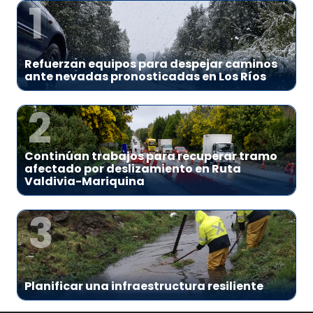
1
Refuerzan equipos para despejar caminos
ante nevadas pronosticadas en Los Ríos
2
Continúan trabajos para recuperar tramo
afectado por deslizamiento en Ruta
Valdivia-Mariquina
3
Planificar una infraestructura resiliente