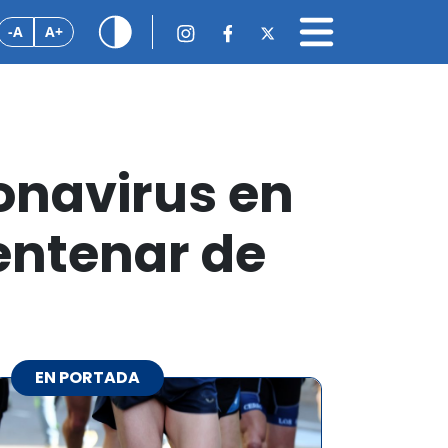
-A
A+
onavirus en
centenar de
EN PORTADA