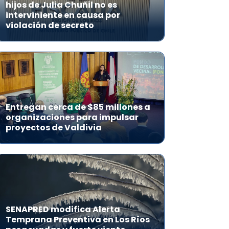
hijos de Julia Chuñil no es
interviniente en causa por
violación de secreto
Entregan cerca de $85 millones a
organizaciones para impulsar
proyectos de Valdivia
SENAPRED modifica Alerta
Temprana Preventiva en Los Ríos