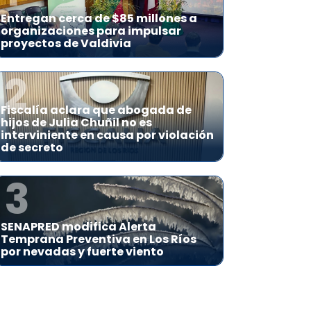
Entregan cerca de $85 millones a
organizaciones para impulsar
proyectos de Valdivia
2
Fiscalía aclara que abogada de
hijos de Julia Chuñil no es
interviniente en causa por violación
de secreto
3
SENAPRED modifica Alerta
Temprana Preventiva en Los Ríos
por nevadas y fuerte viento