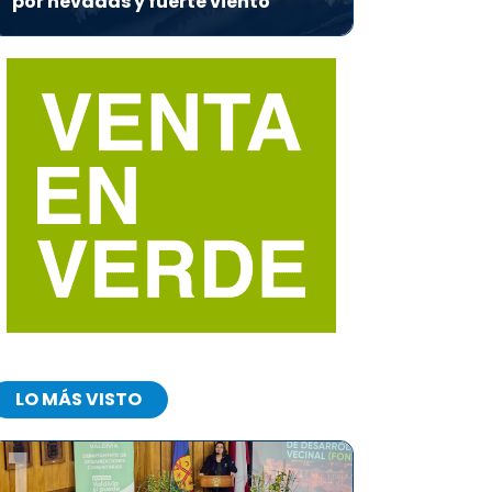
por nevadas y fuerte viento
LO MÁS VISTO
1