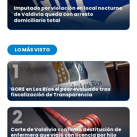
Imputado por violación en local nocturno
de Valdivia queda con arresto
domiciliario total
LO MÁS VISTO
1
GORE en Los Ríos el peor evaluado tras
fiscalización de Transparencia
2
Corte de Valdivia confirma destitución de
enfermera que viajó con licencia por hijo