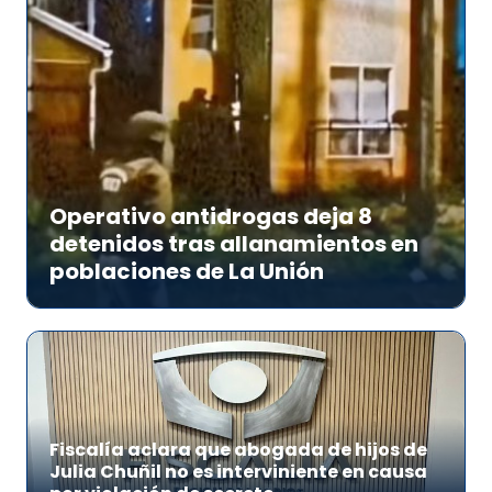
Operativo antidrogas deja 8
detenidos tras allanamientos en
poblaciones de La Unión
Fiscalía aclara que abogada de hijos de
Julia Chuñil no es interviniente en causa