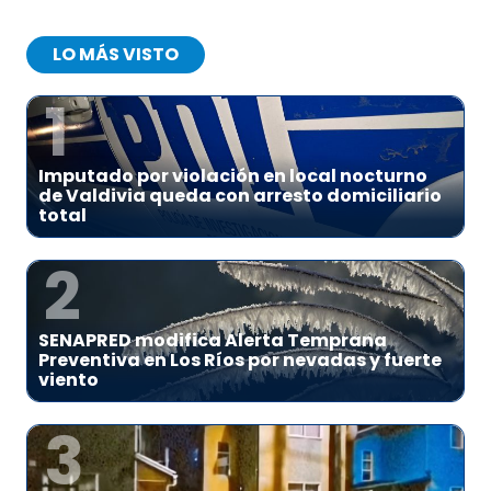
LO MÁS VISTO
1
Imputado por violación en local nocturno
de Valdivia queda con arresto domiciliario
total
2
SENAPRED modifica Alerta Temprana
Preventiva en Los Ríos por nevadas y fuerte
viento
3