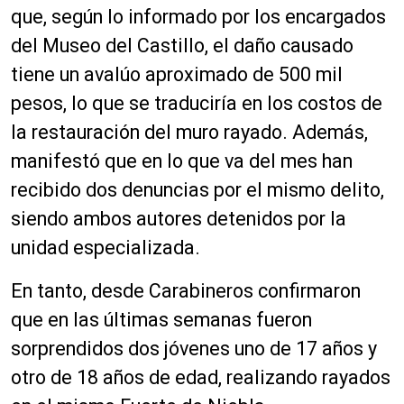
r
que, según lo informado por los encargados
o
del Museo del Castillo, el daño causado
d
tiene un avalúo aproximado de 500 mil
u
c
pesos, lo que se traduciría en los costos de
t
la restauración del muro rayado. Además,
o
manifestó que en lo que va del mes han
r
d
recibido dos denuncias por el mismo delito,
e
siendo ambos autores detenidos por la
a
unidad especializada.
u
d
En tanto, desde Carabineros confirmaron
i
o
que en las últimas semanas fueron
sorprendidos dos jóvenes uno de 17 años y
otro de 18 años de edad, realizando rayados