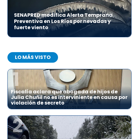
SENAPRED modifica Alerta Temprana
Preventiva en Los Ríos por nevadas y
fuerte viento
LO MÁS VISTO
1
Fiscalía aclara que abogada de hijos de
Julia Chuñil no es interviniente en causa por
violación de secreto
2