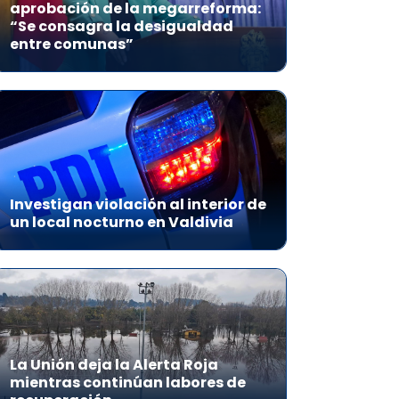
aprobación de la megarreforma:
“Se consagra la desigualdad
entre comunas”
Investigan violación al interior de
un local nocturno en Valdivia
La Unión deja la Alerta Roja
mientras continúan labores de