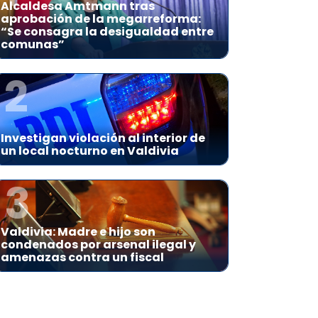
Alcaldesa Amtmann tras
aprobación de la megarreforma:
“Se consagra la desigualdad entre
comunas”
2
Investigan violación al interior de
un local nocturno en Valdivia
3
Valdivia: Madre e hijo son
condenados por arsenal ilegal y
amenazas contra un fiscal