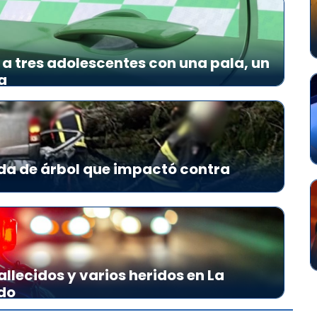
a tres adolescentes con una pala, un
a
da de árbol que impactó contra
allecidos y varios heridos en La
do