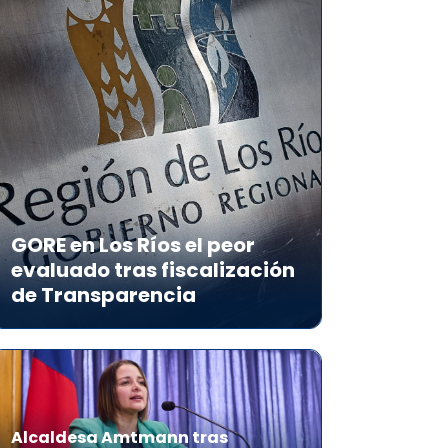
GORE en Los Ríos el peor
evaluado tras fiscalización
de Transparencia
Alcaldesa Amtmann tras