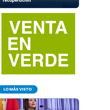
recuperación
LO MÁS VISTO
1