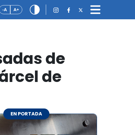
-A
A+
sadas de
cárcel de
EN PORTADA