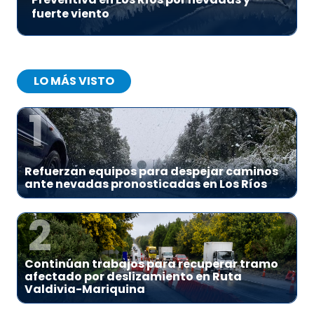
fuerte viento
LO MÁS VISTO
1
Refuerzan equipos para despejar caminos
ante nevadas pronosticadas en Los Ríos
2
Continúan trabajos para recuperar tramo
afectado por deslizamiento en Ruta
Valdivia-Mariquina