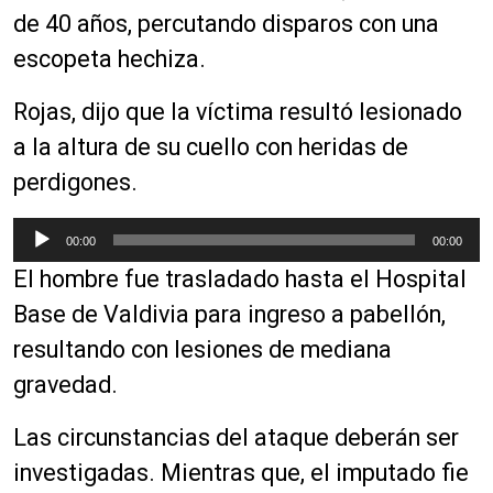
de 40 años, percutando disparos con una
escopeta hechiza.
Rojas, dijo que la víctima resultó lesionado
a la altura de su cuello con heridas de
perdigones.
R
00:00
00:00
e
El hombre fue trasladado hasta el Hospital
p
r
Base de Valdivia para ingreso a pabellón,
o
resultando con lesiones de mediana
d
gravedad.
u
c
Las circunstancias del ataque deberán ser
t
o
investigadas. Mientras que, el imputado fie