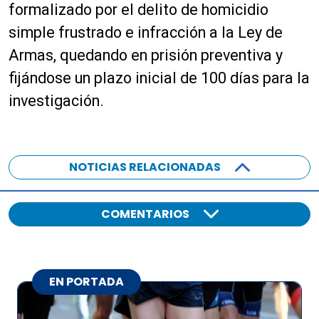
r
formalizado por el delito de homicidio
d
simple frustrado e infracción a la Ley de
e
a
Armas, quedando en prisión preventiva y
u
fijándose un plazo inicial de 100 días para la
d
investigación.
i
o
NOTICIAS RELACIONADAS
COMENTARIOS
EN PORTADA