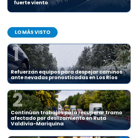
fuerte viento
LO MÁS VISTO
1
Refuerzan equipos para despejar caminos
ante nevadas pronosticadas en Los Ríos
2
Continúan trabajos para recuperar tramo
afectado por deslizamiento en Ruta
Valdivia-Mariquina