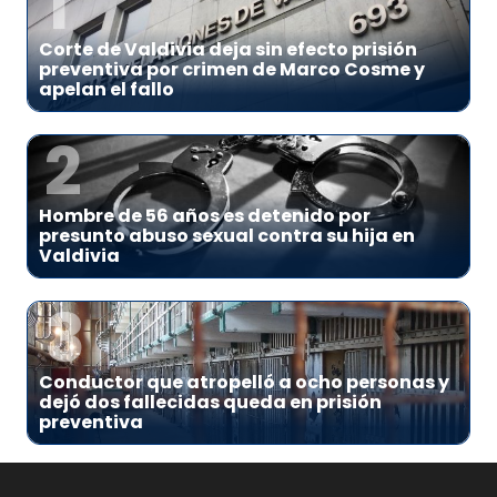
1
Corte de Valdivia deja sin efecto prisión
preventiva por crimen de Marco Cosme y
apelan el fallo
2
Hombre de 56 años es detenido por
presunto abuso sexual contra su hija en
Valdivia
3
Conductor que atropelló a ocho personas y
dejó dos fallecidas queda en prisión
preventiva