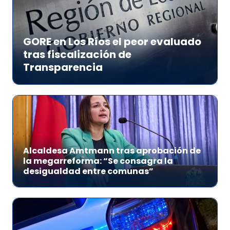
GORE en Los Ríos el peor evaluado
tras fiscalización de
Transparencia
Alcaldesa Amtmann tras aprobación de
la megarreforma: “Se consagra la
desigualdad entre comunas”