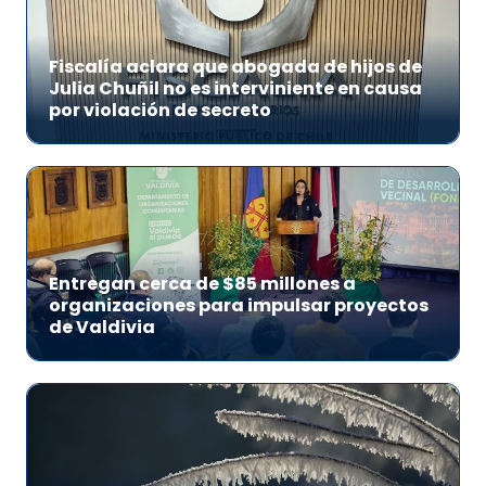
Fiscalía aclara que abogada de hijos de
Julia Chuñil no es interviniente en causa
por violación de secreto
Entregan cerca de $85 millones a
organizaciones para impulsar proyectos
de Valdivia