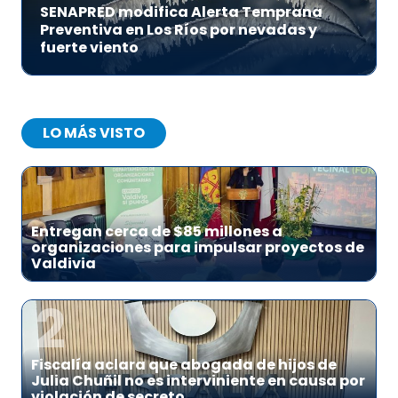
SENAPRED modifica Alerta Temprana
Preventiva en Los Ríos por nevadas y
fuerte viento
LO MÁS VISTO
1
Entregan cerca de $85 millones a
organizaciones para impulsar proyectos de
Valdivia
2
Fiscalía aclara que abogada de hijos de
Julia Chuñil no es interviniente en causa por
violación de secreto