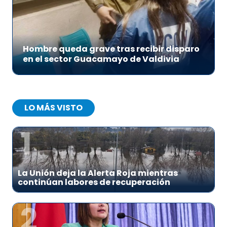
Hombre queda grave tras recibir disparo
en el sector Guacamayo de Valdivia
LO MÁS VISTO
1
La Unión deja la Alerta Roja mientras
continúan labores de recuperación
2