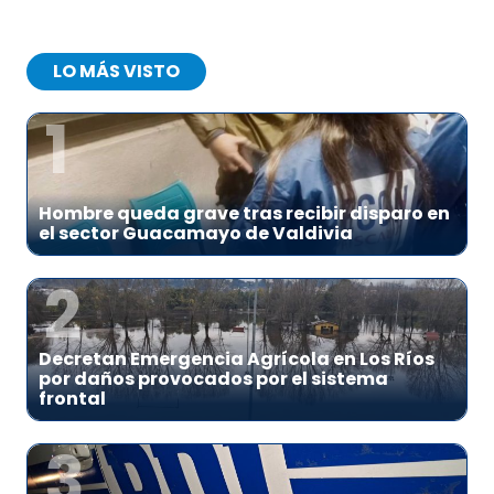
LO MÁS VISTO
1
Hombre queda grave tras recibir disparo en
el sector Guacamayo de Valdivia
2
Decretan Emergencia Agrícola en Los Ríos
por daños provocados por el sistema
frontal
3