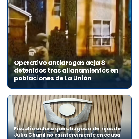
Operativo antidrogas deja 8
detenidos tras allanamientos en
poblaciones de La Unión
Fiscalía aclara que abogada de hijos de
Julia Chuñil no es interviniente en causa