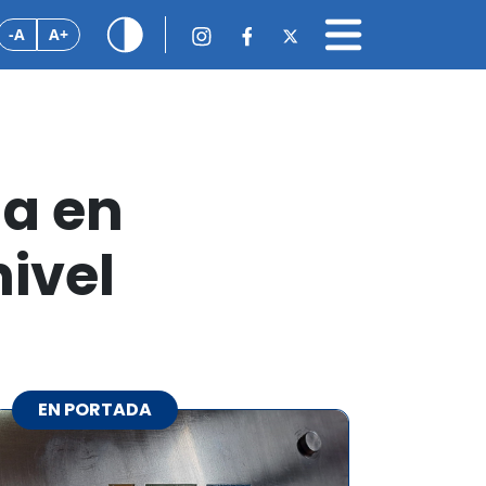
-A
A+
na en
nivel
EN PORTADA