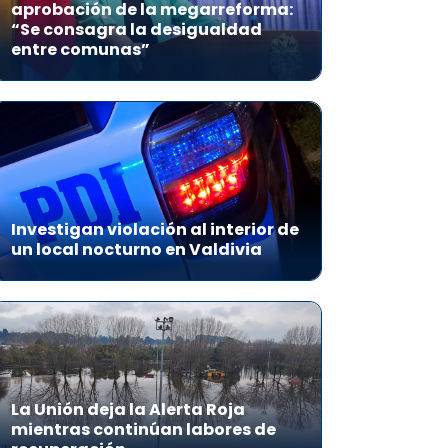
aprobación de la megarreforma:
“Se consagra la desigualdad
entre comunas”
Investigan violación al interior de
un local nocturno en Valdivia
La Unión deja la Alerta Roja
mientras continúan labores de