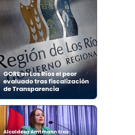
GORE en Los Ríos el peor
evaluado tras fiscalización
de Transparencia
Alcaldesa Amtmann tras