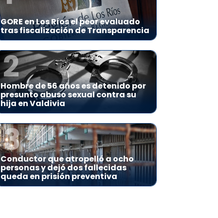
GORE en Los Ríos el peor evaluado
tras fiscalización de Transparencia
2
Hombre de 56 años es detenido por
presunto abuso sexual contra su
hija en Valdivia
3
Conductor que atropelló a ocho
personas y dejó dos fallecidas
queda en prisión preventiva