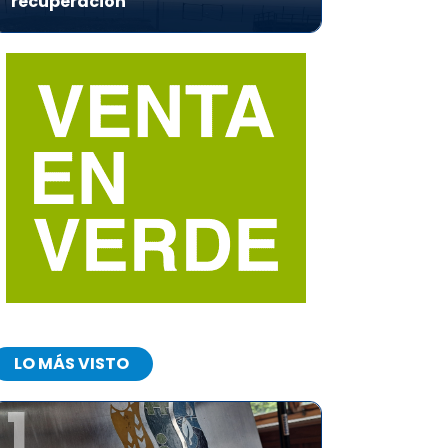
recuperación
LO MÁS VISTO
1