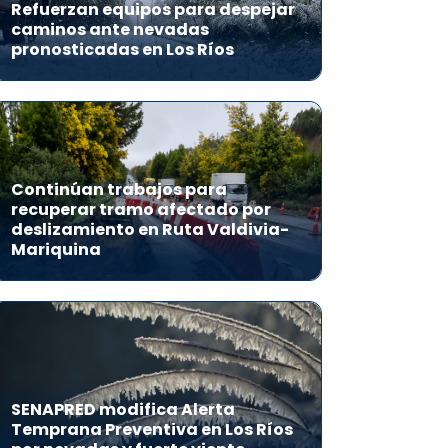
Refuerzan equipos para despejar
caminos ante nevadas
pronosticadas en Los Ríos
Continúan trabajos para
recuperar tramo afectado por
deslizamiento en Ruta Valdivia-
Mariquina
SENAPRED modifica Alerta
Temprana Preventiva en Los Ríos