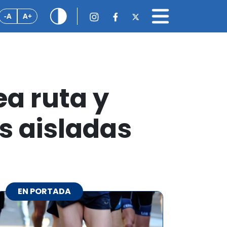
-A
A+
ea ruta y
s aisladas
EN PORTADA