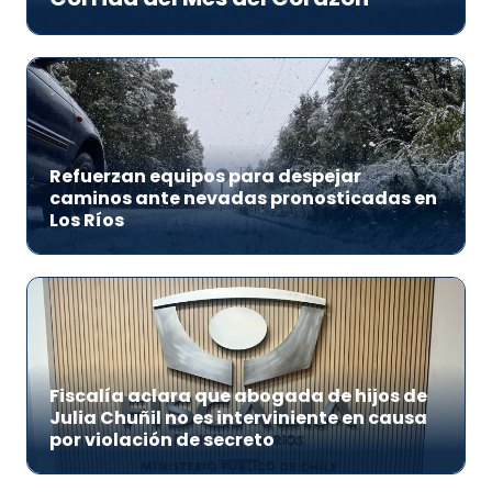
Refuerzan equipos para despejar
caminos ante nevadas pronosticadas en
Los Ríos
Fiscalía aclara que abogada de hijos de
Julia Chuñil no es interviniente en causa
por violación de secreto