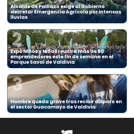
Alcalde de Paillaco exige al Gobierno
decretar Emergencia Agrícola por intensas
lluvias
2
Expo Niños y Niñas reunirá más de 60
emprendedores este fin de semana en el
Parque Saval de Valdivia
3
Hombre queda grave tras recibir disparo en
el sector Guacamayo de Valdivia