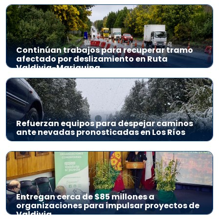
Continúan trabajos para recuperar tramo
afectado por deslizamiento en Ruta
Valdivia-Mariquina
Refuerzan equipos para despejar caminos
ante nevadas pronosticadas en Los Ríos
Entregan cerca de $85 millones a
organizaciones para impulsar proyectos de
Valdivia