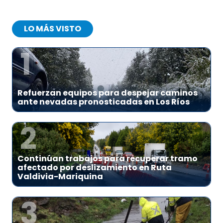
LO MÁS VISTO
1
Refuerzan equipos para despejar caminos
ante nevadas pronosticadas en Los Ríos
2
Continúan trabajos para recuperar tramo
afectado por deslizamiento en Ruta
Valdivia-Mariquina
3