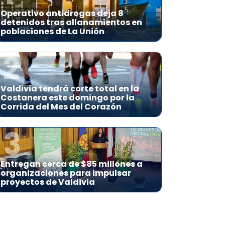
Operativo antidrogas deja 8
detenidos tras allanamientos en
poblaciones de La Unión
2
Valdivia tendrá corte total en la
Costanera este domingo por la
Corrida del Mes del Corazón
3
Entregan cerca de $85 millones a
organizaciones para impulsar
proyectos de Valdivia