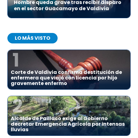
Hombre queda grave tras recibir disparo
en el sector Guacamayo de Valdivia
LO MÁS VISTO
1
Corte de Valdivia confirma destitución de
enfermera que viajó con licencia por hijo
gravemente enfermo
2
Alcalde de Paillaco exige al Gobierno
decretar Emergencia Agrícola por intensas
lluvias