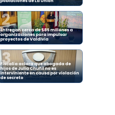
poblaciones de La Unión
2
Entregan cerca de $85 millones a
organizaciones para impulsar
proyectos de Valdivia
3
Fiscalía aclara que abogada de
hijos de Julia Chuñil no es
interviniente en causa por violación
de secreto