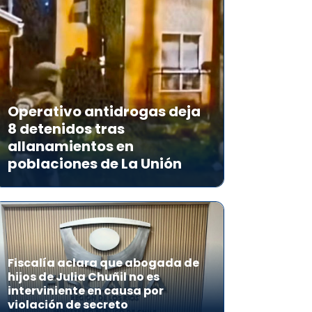
Operativo antidrogas deja
8 detenidos tras
allanamientos en
poblaciones de La Unión
Fiscalía aclara que abogada de
hijos de Julia Chuñil no es
interviniente en causa por
violación de secreto