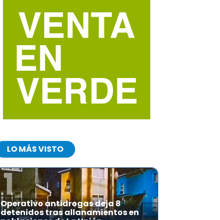
LO MÁS VISTO
1
Operativo antidrogas deja 8
detenidos tras allanamientos en