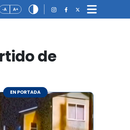
-A
A+
rtido de
EN PORTADA