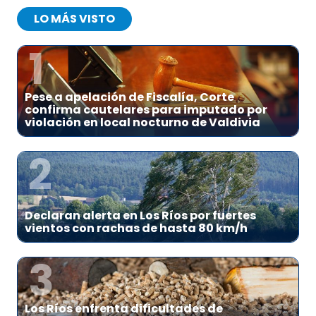
LO MÁS VISTO
1
Pese a apelación de Fiscalía, Corte
confirma cautelares para imputado por
violación en local nocturno de Valdivia
2
Declaran alerta en Los Ríos por fuertes
vientos con rachas de hasta 80 km/h
3
Los Ríos enfrenta dificultades de