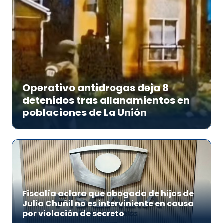
Operativo antidrogas deja 8
detenidos tras allanamientos en
poblaciones de La Unión
Fiscalía aclara que abogada de hijos de
Julia Chuñil no es interviniente en causa
por violación de secreto