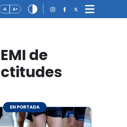
-A
A+
REMI de
actitudes
EN PORTADA