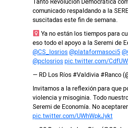
Tanto Revolución Democrática com
comunicado respaldando a la SERE
suscitadas este fin de semana.
Ya no están los tiempos para cue
eso todo el apoyo a la Seremi de 
@CS_losrios
@plataformasoci5
@
@pclosrios
pic.twitter.com/CdfU
— RD Los Ríos #Valdivia #Ranco (
Invitamos a la reflexión para que 
violencia y misoginia. Todo nuestr
Seremi de Economía. No aceptarem
pic.twitter.com/UWhWpkJykt