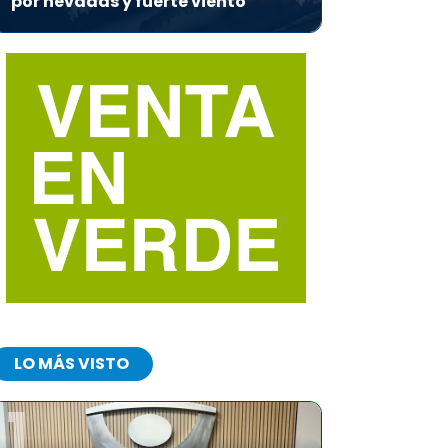
por nevadas y fuerte viento
LO MÁS VISTO
1