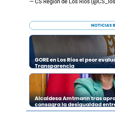
— CS Región de Los Ríos (@CS_los
NOTICIAS 
GORE en Los Ríos el peor evalu
Transparencia
Alcaldesa Amtmann tras apro
consagra la desigualdad ent