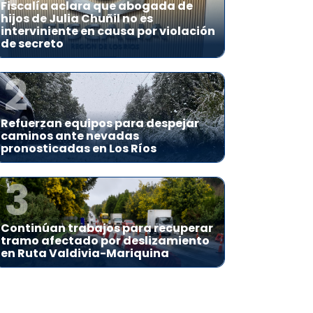
Fiscalía aclara que abogada de
hijos de Julia Chuñil no es
interviniente en causa por violación
de secreto
2
Refuerzan equipos para despejar
caminos ante nevadas
pronosticadas en Los Ríos
3
Continúan trabajos para recuperar
tramo afectado por deslizamiento
en Ruta Valdivia-Mariquina