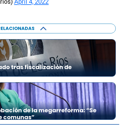
rios)
April 4, 2022
RELACIONADAS
ado tras fiscalización de
bación de la megarreforma: “Se
re comunas”