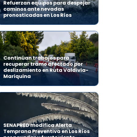
Refuerzan equipos para despejar
caminos ante nevadas
pronosticadas en Los Ríos
Continúan trabajos para
recuperar tramo afectado por
deslizamiento en Ruta Valdivia-
Mariquina
SENAPRED modifica Alerta
Temprana Preventiva en Los Ríos