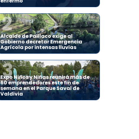
enfermo
2
Alcalde de Paillaco exige al
Gobierno decretar Emergencia
Agrícola por intensas lluvias
3
Expo Niños y Niñas reunirá más de
60 emprendedores este fin de
semana en el Parque Saval de
Valdivia