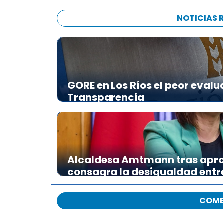
NOTICIAS 
GORE en Los Ríos el peor evalu
Transparencia
Alcaldesa Amtmann tras apro
consagra la desigualdad ent
COME