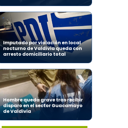
Imputado por violación en local
nocturno de Valdivia queda con
arresto domiciliario total
Hombre queda grave tras recibir
disparo en el sector Guacamayo
de Valdivia