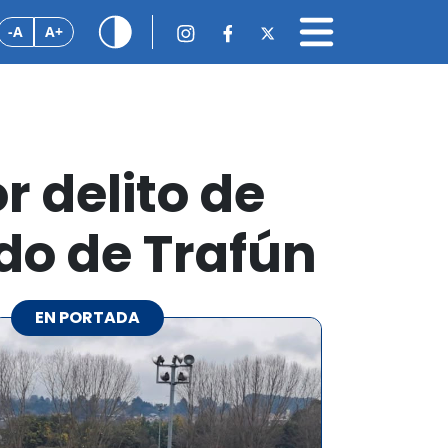
-A
A+
r delito de
do de Trafún
EN PORTADA