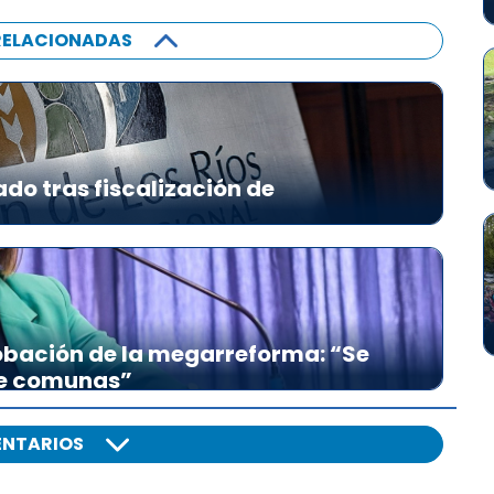
RELACIONADAS
ado tras fiscalización de
bación de la megarreforma: “Se
re comunas”
NTARIOS