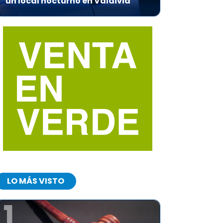
un local nocturno en Valdivia
LO MÁS VISTO
1