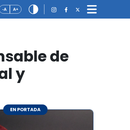
-A
A+
nsable de
al y
EN PORTADA