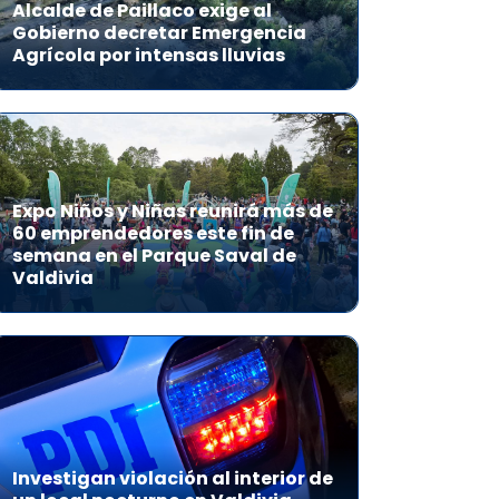
Alcalde de Paillaco exige al
Gobierno decretar Emergencia
Agrícola por intensas lluvias
Expo Niños y Niñas reunirá más de
60 emprendedores este fin de
semana en el Parque Saval de
Valdivia
Investigan violación al interior de