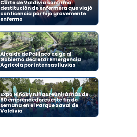
Corte de Valdivia confirma
destitución de enfermera que viajó
con licencia por hijo gravemente
enfermo
2
Alcalde de Paillaco exige al
Gobierno decretar Emergencia
Agrícola por intensas lluvias
3
Expo Niños y Niñas reunirá más de
60 emprendedores este fin de
semana en el Parque Saval de
Valdivia