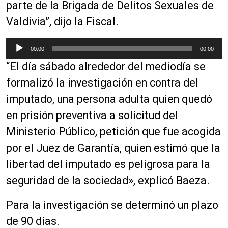
parte de la Brigada de Delitos Sexuales de
o
Valdivia”, dijo la Fiscal.
r
d
R
e
00:00
00:00
e
a
“El día sábado alrededor del mediodía se
p
u
r
formalizó la investigación en contra del
d
o
i
imputado, una persona adulta quien quedó
d
o
en prisión preventiva a solicitud del
u
c
Ministerio Público, petición que fue acogida
t
por el Juez de Garantía, quien estimó que la
o
libertad del imputado es peligrosa para la
r
d
seguridad de la sociedad», explicó Baeza.
e
a
Para la investigación se determinó un plazo
u
de 90 días.
d