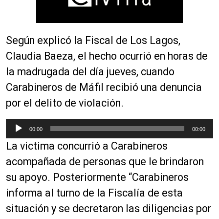
Según explicó la Fiscal de Los Lagos,
Claudia Baeza, el hecho ocurrió en horas de
la madrugada del día jueves, cuando
Carabineros de
Máfil
recibió una denuncia
por el delito de violación.
R
00:00
00:00
e
La victima concurrió a Carabineros
p
r
acompañada de personas que le brindaron
o
su apoyo. Posteriormente “Carabineros
d
informa al turno de la Fiscalía de esta
u
c
situación y se decretaron las diligencias por
t