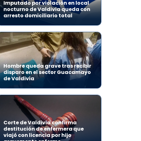
Imputado por violación en local
nocturno de Valdivia queda con
arresto domiciliario total
Hombre queda grave tras recibir
disparo en el sector Guacamayo
de Valdivia
Corte de Valdivia confirma
destitución de enfermera que
viajó con licencia por hijo