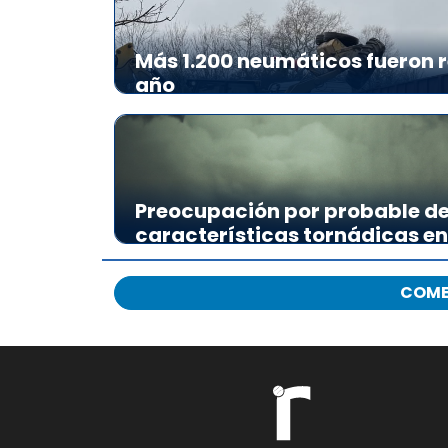
Más 1.200 neumáticos fueron r
año
Preocupación por probable de
características tornádicas en
COME