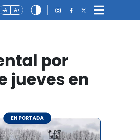
-A
A+
ntal por
e jueves en
EN PORTADA