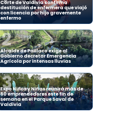
Corte de Valdivia confirma
destitución de enfermera que viajó
con licencia por hijo gravemente
enfermo
2
Alcalde de Paillaco exige al
Gobierno decretar Emergencia
Agrícola por intensas lluvias
3
Expo Niños y Niñas reunirá más de
60 emprendedores este fin de
semana en el Parque Saval de
Valdivia