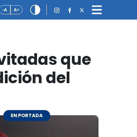
-A
A+
nvitadas que
ición del
EN PORTADA