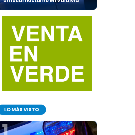
un local nocturno en Valdivia
LO MÁS VISTO
1