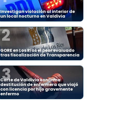
Investigan violación al interior de
un local nocturno en Valdivia
2
GORE en Los Ríos el peor evaluado
tras fiscalización de Transparencia
3
Corte de Valdivia confirma
destitución de enfermera que viajó
con licencia por hijo gravemente
enfermo