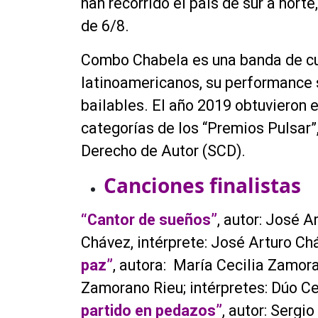
han recorrido el país de sur a norte
de 6/8.
Combo Chabela es una banda de c
latinoamericanos, su performance
bailables. El año 2019 obtuvieron 
categorías de los “Premios Pulsar”
Derecho de Autor (SCD).
Canciones finalistas
“Cantor de sueños”
, autor: José 
Chávez, intérprete: José Arturo Ch
paz”
, autora: María Cecilia Zamor
Zamorano Rieu; intérpretes: Dúo C
partido en pedazos”
, autor: Serg