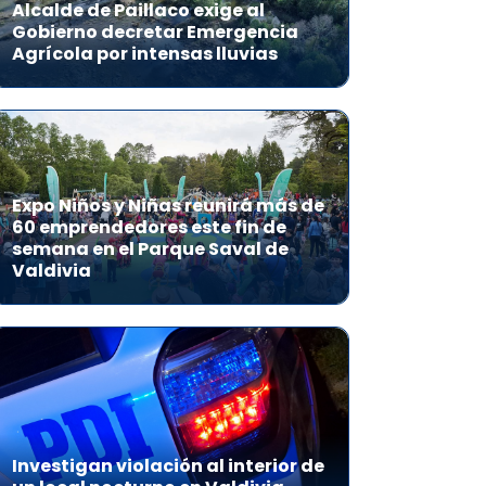
Alcalde de Paillaco exige al
Gobierno decretar Emergencia
Agrícola por intensas lluvias
Expo Niños y Niñas reunirá más de
60 emprendedores este fin de
semana en el Parque Saval de
Valdivia
Investigan violación al interior de