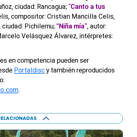
uñoz, ciudad: Rancagua;
“
Canto a tus
elis, compositor: Cristian Mancilla Celis,
, ciudad: Pichilemu;
“Niña mía”
, autor:
arcelo Velásquez Álvarez, intérpretes:
ones en competencia pueden ser
desde
Portaldisc
y también reproducidos
o:
io.com
.
RELACIONADAS